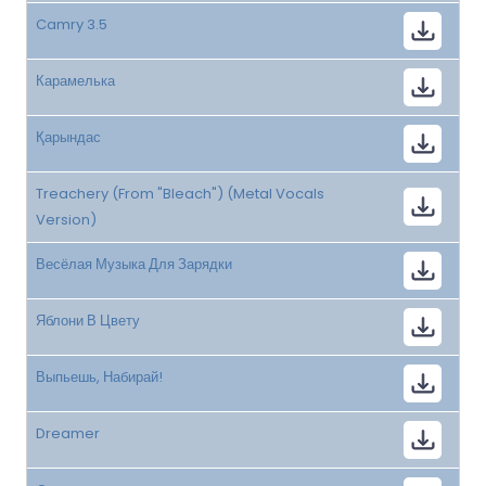
Camry 3.5
Карамелька
Қарындас
Treachery (From "Bleach") (Metal Vocals
Version)
Весёлая Музыка Для Зарядки
Яблони В Цвету
Выпьешь, Набирай!
Dreamer